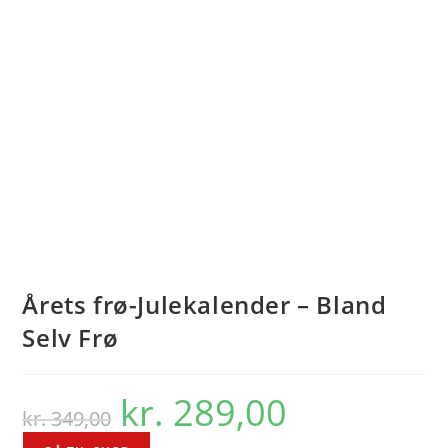
Årets frø-Julekalender – Bland
Selv Frø
kr.
289,00
Den
Den
kr.
349,00
oprindelige
aktuelle
pris
pris
var:
er: