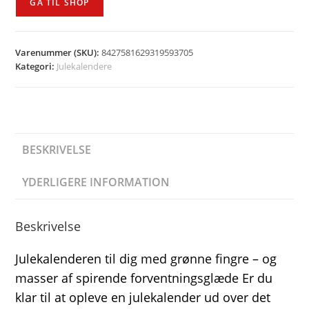
GÅ TIL SHOP
kr. 349,00.
kr. 289,00.
Varenummer (SKU):
8427581629319593705
Kategori:
Julekalendere
BESKRIVELSE
YDERLIGERE INFORMATION
Beskrivelse
Julekalenderen til dig med grønne fingre – og
masser af spirende forventningsglæde Er du
klar til at opleve en julekalender ud over det