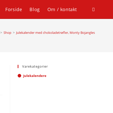
Forside
Blog
Om / kontakt
Toggle
website
>
Shop
>
Julekalender med chokoladetrøfler, Monty Bojangles
search
Varekategorier
Julekalendere