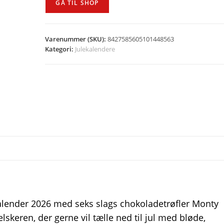
GÅ TIL SHOP
Varenummer (SKU):
8427585605101448563
Kategori:
Julekalendere
kalender 2026 med seks slags chokoladetrøfler Monty
lskeren, der gerne vil tælle ned til jul med bløde,