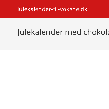
Skip
Julekalender-til-voksne.dk
to
content
Julekalender med chokola