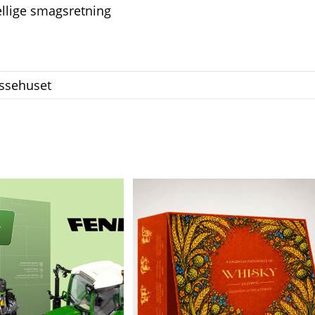
ellige smagsretning
essehuset