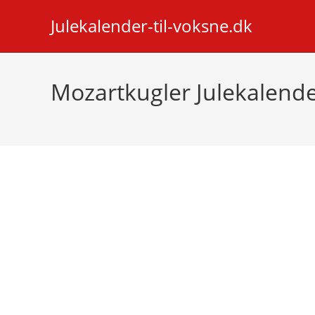
Skip
Julekalender-til-voksne.dk
to
content
Mozartkugler Julekalend