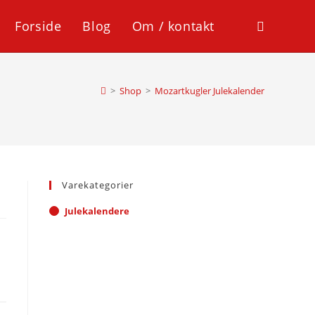
Forside
Blog
Om / kontakt
Toggle
website
>
Shop
>
Mozartkugler Julekalender
search
Varekategorier
Julekalendere