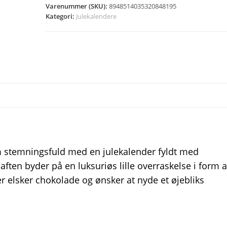
Varenummer (SKU):
8948514035320848195
Kategori:
Julekalendere
om stemningsfuld med en julekalender fyldt med
aften byder på en luksuriøs lille overraskelse i form a
er elsker chokolade og ønsker at nyde et øjebliks