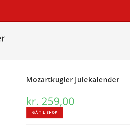
er
Mozartkugler Julekalender
kr.
259,00
GÅ TIL SHOP