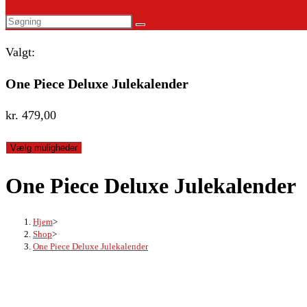
website
Search
search
this
Valgt:
website
One Piece Deluxe Julekalender
kr.
479,00
Vælg muligheder
One Piece Deluxe Julekalender
Hjem
>
Shop
>
One Piece Deluxe Julekalender