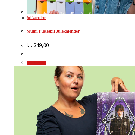
Julekalendere
Mumi Puslespil Julekalender
kr.
249,00
Gå til shop